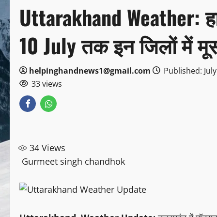
Uttarakhand Weather: हाई 
10 July तक इन जिलों में म
helpinghandnews1@gmail.com
Published: July
33 views
34
Views
Gurmeet singh chandhok