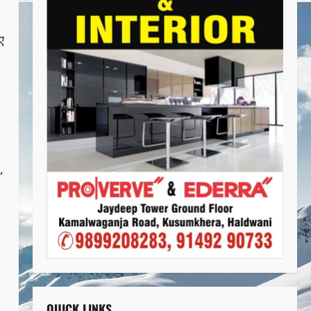
ए
,
QUICK LINKS