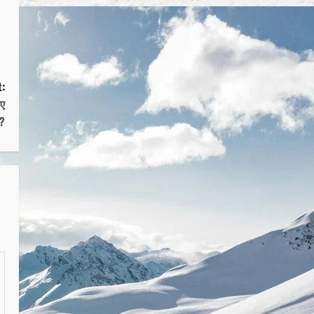
:
िए
?