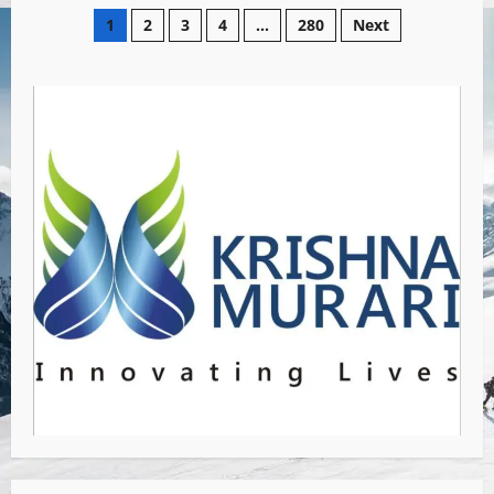
1
2
3
4
…
280
Next