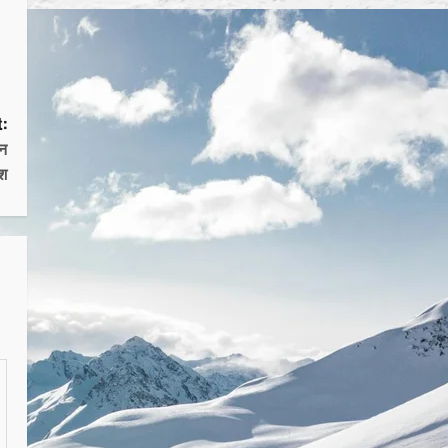
:
इन
िश