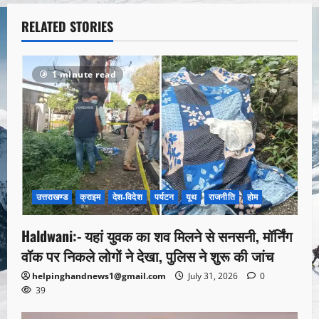
RELATED STORIES
1 minute read
उत्तराखण्ड
क्राइम
देश-विदेश
पर्यटन
यूथ
राजनीति
होम
Haldwani:- यहां युवक का शव मिलने से सनसनी, मॉर्निंग
वॉक पर निकले लोगों ने देखा, पुलिस ने शुरू की जांच
helpinghandnews1@gmail.com
July 31, 2026
0
39