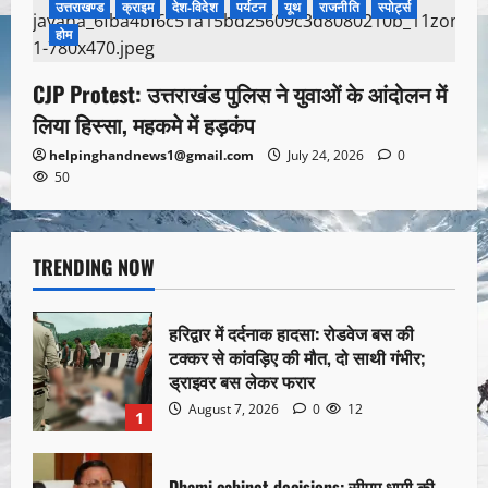
उत्तराखण्ड
क्राइम
देश-विदेश
पर्यटन
यूथ
राजनीति
स्पोर्ट्स
होम
CJP Protest: उत्तराखंड पुलिस ने युवाओं के आंदोलन में
लिया हिस्सा, महकमे में हड़कंप
helpinghandnews1@gmail.com
July 24, 2026
0
50
TRENDING NOW
हरिद्वार में दर्दनाक हादसा: रोडवेज बस की
टक्कर से कांवड़िए की मौत, दो साथी गंभीर;
ड्राइवर बस लेकर फरार
August 7, 2026
0
12
1
Dhami cabinet decisions: सीएम धामी की