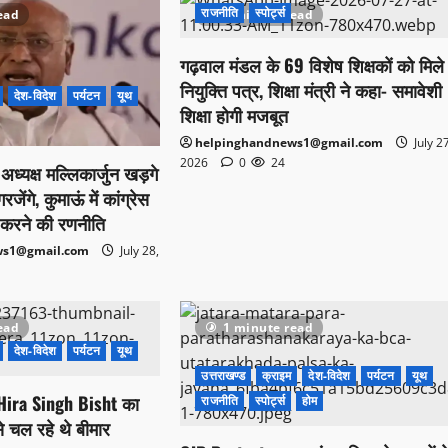
राजनीति
स्पोर्ट्स
ead
1 minute read
गढ़वाल मंडल के 69 विशेष शिक्षकों को मिले
नियुक्ति पत्र, शिक्षा मंत्री ने कहा- समावेशी
देश-विदेश
पर्यटन
यूथ
शिक्षा होगी मजबूत
helpinghandnews1@gmail.com
July 2
2026
0
24
स अध्यक्ष मल्लिकार्जुन खड़गे
ेंगे, कुमाऊं में कांग्रेस
करने की रणनीति
ws1@gmail.com
July 28,
ead
1 minute read
देश-विदेश
पर्यटन
यूथ
उत्तराखण्ड
क्राइम
देश-विदेश
पर्यटन
यूथ
्री Hira Singh Bisht का
राजनीति
स्पोर्ट्स
होम
े चल रहे थे बीमार