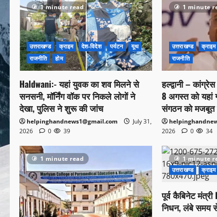
1 minute read
1 minute r
उत्तराखण्ड
क्राइम
देश-विदेश
पर्यटन
यूथ
उत्तराखण्ड
क्राइम
राजनीति
होम
राजनीति
Haldwani:- यहां युवक का शव मिलने से
हल्द्वानी – कांग्रे
सनसनी, मॉर्निंग वॉक पर निकले लोगों ने
8 अगस्त को यहां गरज
देखा, पुलिस ने शुरू की जांच
संगठन को मजबूत 
helpinghandnews1@gmail.com
July 31,
helpinghandne
2026
0
39
2026
0
34
1 minute read
1 minute r
उत्तराखण्ड
क्राइम
पूर्व कैबिनेट मंत
निधन, लंबे समय स