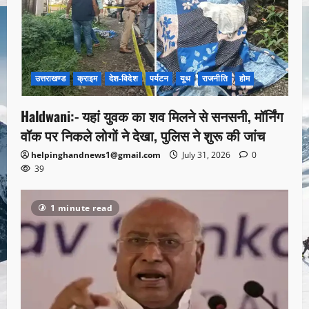
उत्तराखण्ड
क्राइम
देश-विदेश
पर्यटन
यूथ
राजनीति
होम
Haldwani:- यहां युवक का शव मिलने से सनसनी, मॉर्निंग
वॉक पर निकले लोगों ने देखा, पुलिस ने शुरू की जांच
helpinghandnews1@gmail.com
July 31, 2026
0
39
1 minute read