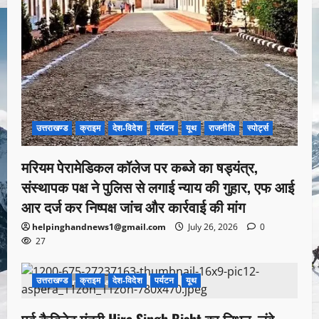
उत्तराखण्ड
क्राइम
देश-विदेश
पर्यटन
यूथ
राजनीति
स्पोर्ट्स
मरियम पेरामेडिकल कॉलेज पर कब्जे का षड्यंत्र,
संस्थापक पक्ष ने पुलिस से लगाई न्याय की गुहार, एफ आई
आर दर्ज कर निष्पक्ष जांच और कार्रवाई की मांग
helpinghandnews1@gmail.com
July 26, 2026
0
27
उत्तराखण्ड
क्राइम
देश-विदेश
पर्यटन
यूथ
1 minute read
पूर्व कैबिनेट मंत्री Hira Singh Bisht का निधन, लंबे