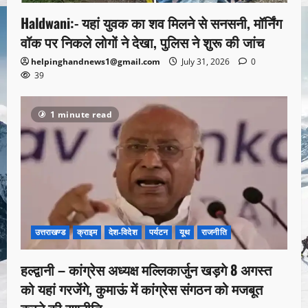
Haldwani:- यहां युवक का शव मिलने से सनसनी, मॉर्निंग
वॉक पर निकले लोगों ने देखा, पुलिस ने शुरू की जांच
helpinghandnews1@gmail.com
July 31, 2026
0
39
1 minute read
उत्तराखण्ड
क्राइम
देश-विदेश
पर्यटन
यूथ
राजनीति
हल्द्वानी – कांग्रेस अध्यक्ष मल्लिकार्जुन खड़गे 8 अगस्त
को यहां गरजेंगे, कुमाऊं में कांग्रेस संगठन को मजबूत
करने की रणनीति