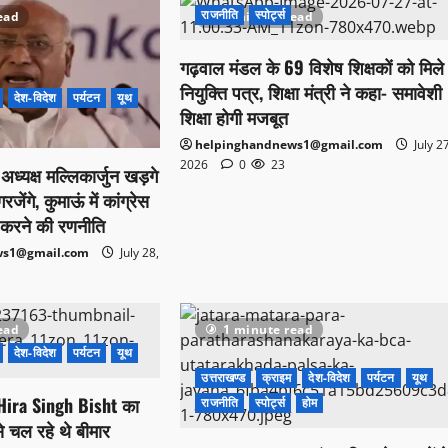
राजनीति
स्पोर्ट्स
ead
1 minute read
गढ़वाल मंडल के 69 विशेष शिक्षकों को मिले
नियुक्ति पत्र, शिक्षा मंत्री ने कहा- समावेशी
देश-विदेश
पर्यटन
यूथ
शिक्षा होगी मजबूत
helpinghandnews1@gmail.com
July 2
2026
0
23
स अध्यक्ष मल्लिकार्जुन खड़गे
ेंगे, कुमाऊं में कांग्रेस
करने की रणनीति
ws1@gmail.com
July 28,
ead
1 minute read
देश-विदेश
पर्यटन
यूथ
उत्तराखण्ड
क्राइम
देश-विदेश
पर्यटन
यूथ
्री Hira Singh Bisht का
राजनीति
स्पोर्ट्स
होम
े चल रहे थे बीमार