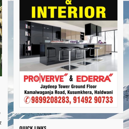
ं
र
QUICK LINKS