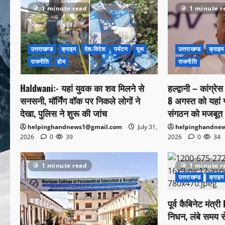
1 minute read
1 minute r
उत्तराखण्ड
क्राइम
देश-विदेश
पर्यटन
यूथ
उत्तराखण्ड
क्राइम
राजनीति
होम
राजनीति
Haldwani:- यहां युवक का शव मिलने से
हल्द्वानी – कांग्रे
सनसनी, मॉर्निंग वॉक पर निकले लोगों ने
8 अगस्त को यहां गरज
देखा, पुलिस ने शुरू की जांच
संगठन को मजबूत 
helpinghandnews1@gmail.com
July 31,
helpinghandne
2026
0
39
2026
0
34
1 minute read
1 minute r
उत्तराखण्ड
क्राइम
पूर्व कैबिनेट मंत
निधन, लंबे समय स