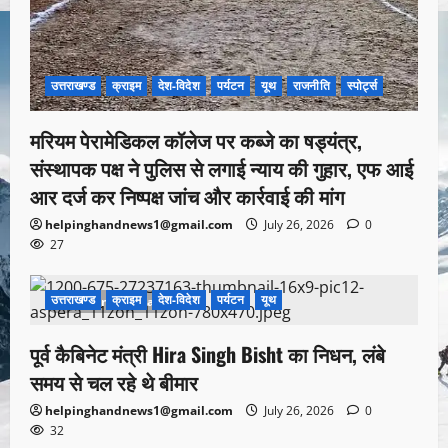
उत्तराखण्ड
क्राइम
देश-विदेश
पर्यटन
यूथ
राजनीति
स्पोर्ट्स
मरियम पेरामेडिकल कॉलेज पर कब्जे का षड्यंत्र,
संस्थापक पक्ष ने पुलिस से लगाई न्याय की गुहार, एफ आई
आर दर्ज कर निष्पक्ष जांच और कार्रवाई की मांग
helpinghandnews1@gmail.com
July 26, 2026
0
27
उत्तराखण्ड
क्राइम
देश-विदेश
पर्यटन
यूथ
1 minute read
पूर्व कैबिनेट मंत्री Hira Singh Bisht का निधन, लंबे
समय से चल रहे थे बीमार
helpinghandnews1@gmail.com
July 26, 2026
0
32