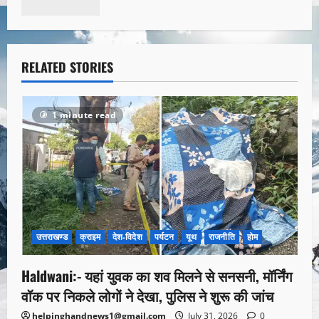
RELATED STORIES
1 minute read
उत्तराखण्ड
क्राइम
देश-विदेश
पर्यटन
यूथ
राजनीति
होम
Haldwani:- यहां युवक का शव मिलने से सनसनी, मॉर्निंग
वॉक पर निकले लोगों ने देखा, पुलिस ने शुरू की जांच
helpinghandnews1@gmail.com
July 31, 2026
0