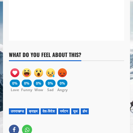
WHAT DO YOU FEEL ABOUT THIS?
0%
0%
0%
0%
0%
Love
Funny
Wow
Sad
Angry
उत्तराखण्ड
क्राइम
देश-विदेश
पर्यटन
यूथ
होम