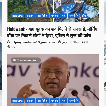
उत्तराखण्ड
क्राइम
देश-विदेश
पर्यटन
यूथ
राजनीति
होम
Haldwani:- यहां युवक का शव मिलने से सनसनी, मॉर्निंग
वॉक पर निकले लोगों ने देखा, पुलिस ने शुरू की जांच
helpinghandnews1@gmail.com
July 31, 2026
0
39
1 minute read
उत्तराखण्ड
क्राइम
देश-विदेश
पर्यटन
यूथ
राजनीति