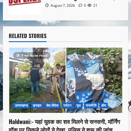
August 7, 2026
0
21
RELATED STORIES
1 minute read
उत्तराखण्ड
क्राइम
देश-विदेश
पर्यटन
यूथ
राजनीति
होम
Haldwani:- यहां युवक का शव मिलने से सनसनी, मॉर्निंग
वॉक पर निकले लोगों ने देखा, पुलिस ने शुरू की जांच