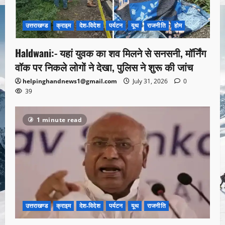
उत्तराखण्ड
क्राइम
देश-विदेश
पर्यटन
यूथ
राजनीति
होम
Haldwani:- यहां युवक का शव मिलने से सनसनी, मॉर्निंग
वॉक पर निकले लोगों ने देखा, पुलिस ने शुरू की जांच
helpinghandnews1@gmail.com
July 31, 2026
0
39
1 minute read
उत्तराखण्ड
क्राइम
देश-विदेश
पर्यटन
यूथ
राजनीति