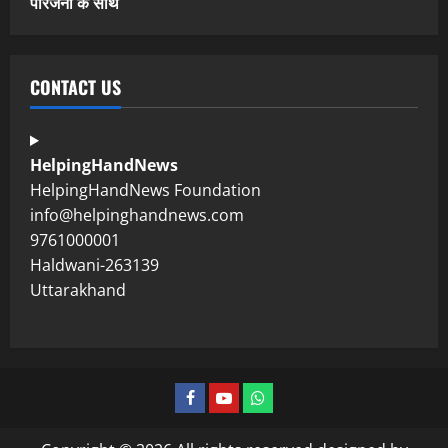
परिजनों के साथ
CONTACT US
HelpingHandNews
HelpingHandNews Foundation
info@helpinghandnews.com
9761000001
Haldwani-263139
Uttarakhand