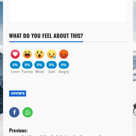
WHAT DO YOU FEEL ABOUT THIS?
0%
0%
0%
0%
0%
Love
Funny
Wow
Sad
Angry
उत्तराखण्ड
Previous: