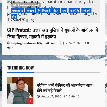
1 minute read
उत्तराखण्ड
क्राइम
देश-विदेश
पर्यटन
यूथ
राजनीति
स्पोर्ट्स
होम
CJP Protest: उत्तराखंड पुलिस ने युवाओं के आंदोलन में
लिया हिस्सा, महकमे में हड़कंप
helpinghandnews1@gmail.com
July 24, 2026
0
50
TRENDING NOW
ब्रेकिंग: धामी कैबिनेट की अहम बैठक आज।
होंगे कई बड़े फैसले
August 7, 2026
0
16
1