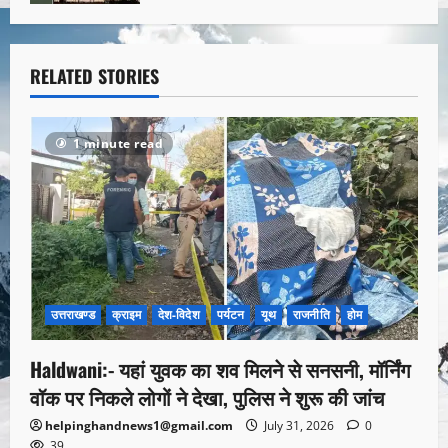
RELATED STORIES
1 minute read
उत्तराखण्ड
क्राइम
देश-विदेश
पर्यटन
यूथ
राजनीति
होम
Haldwani:- यहां युवक का शव मिलने से सनसनी, मॉर्निंग
वॉक पर निकले लोगों ने देखा, पुलिस ने शुरू की जांच
helpinghandnews1@gmail.com
July 31, 2026
0
39