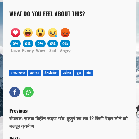
WHAT DO YOU FEEL ABOUT THIS?
0%
0%
0%
0%
0%
Love
Funny
Wow
Sad
Angry
उत्तराखण्ड
क्राइम
देश-विदेश
पर्यटन
यूथ
होम
Previous:
चंपावत: सड़क विहीन रूईया गांव: बुजुर्ग का शव 12 किमी पैदल ढोने को
मजबूर ग्रामीण
Next: