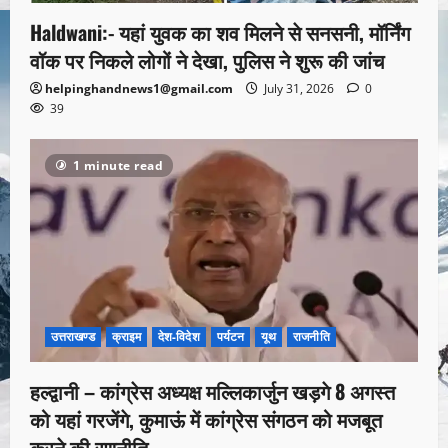
Haldwani:- यहां युवक का शव मिलने से सनसनी, मॉर्निंग
वॉक पर निकले लोगों ने देखा, पुलिस ने शुरू की जांच
helpinghandnews1@gmail.com
July 31, 2026
0
39
1 minute read
उत्तराखण्ड
क्राइम
देश-विदेश
पर्यटन
यूथ
राजनीति
हल्द्वानी – कांग्रेस अध्यक्ष मल्लिकार्जुन खड़गे 8 अगस्त
को यहां गरजेंगे, कुमाऊं में कांग्रेस संगठन को मजबूत
करने की रणनीति