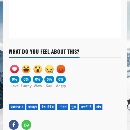
WHAT DO YOU FEEL ABOUT THIS?
0%
0%
0%
0%
0%
Love
Funny
Wow
Sad
Angry
उत्तराखण्ड
क्राइम
देश-विदेश
पर्यटन
यूथ
राजनीति
होम