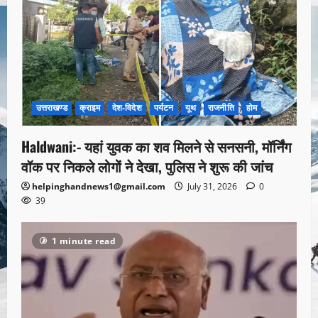
उत्तराखण्ड
क्राइम
देश-विदेश
पर्यटन
यूथ
राजनीति
होम
Haldwani:- यहां युवक का शव मिलने से सनसनी, मॉर्निंग
वॉक पर निकले लोगों ने देखा, पुलिस ने शुरू की जांच
helpinghandnews1@gmail.com
July 31, 2026
0
39
1 minute read