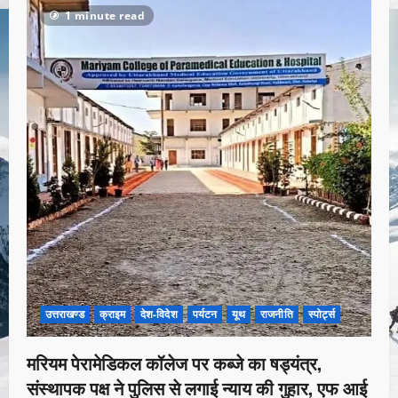
1 minute read
उत्तराखण्ड
क्राइम
देश-विदेश
पर्यटन
यूथ
राजनीति
स्पोर्ट्स
मरियम पेरामेडिकल कॉलेज पर कब्जे का षड्यंत्र,
संस्थापक पक्ष ने पुलिस से लगाई न्याय की गुहार, एफ आई