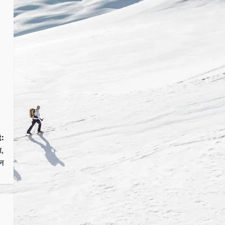
:
ल,
सन