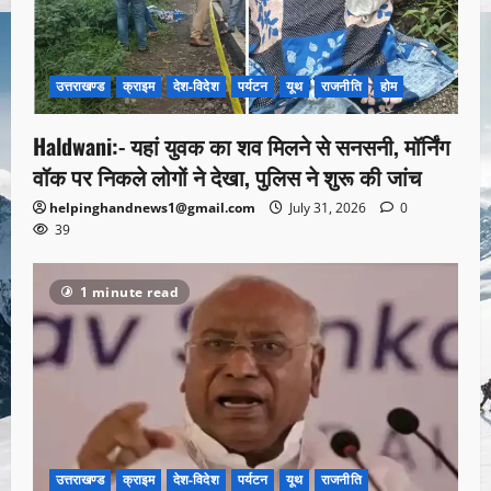
उत्तराखण्ड
क्राइम
देश-विदेश
पर्यटन
यूथ
राजनीति
होम
Haldwani:- यहां युवक का शव मिलने से सनसनी, मॉर्निंग
वॉक पर निकले लोगों ने देखा, पुलिस ने शुरू की जांच
helpinghandnews1@gmail.com
July 31, 2026
0
39
1 minute read
उत्तराखण्ड
क्राइम
देश-विदेश
पर्यटन
यूथ
राजनीति