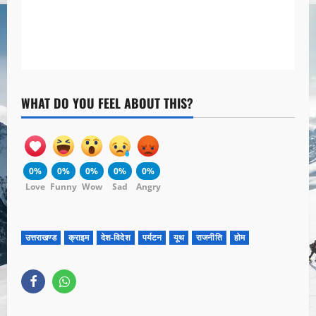
WHAT DO YOU FEEL ABOUT THIS?
0%
0%
0%
0%
0%
Love
Funny
Wow
Sad
Angry
उत्तराखण्ड
क्राइम
देश-विदेश
पर्यटन
यूथ
राजनीति
होम