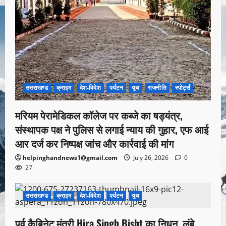
उत्तराखण्ड
क्राइम
देश-विदेश
पर्यटन
यूथ
राजनीति
स्पोर्ट्स
मरियम पेरामेडिकल कॉलेज पर कब्जे का षड्यंत्र,
संस्थापक पक्ष ने पुलिस से लगाई न्याय की गुहार, एफ आई
आर दर्ज कर निष्पक्ष जांच और कार्रवाई की मांग
helpinghandnews1@gmail.com
July 26, 2026
0
27
उत्तराखण्ड
क्राइम
देश-विदेश
पर्यटन
यूथ
1 minute read
पूर्व कैबिनेट मंत्री Hira Singh Bisht का निधन, लंबे