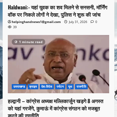
Haldwani:- यहां युवक का शव मिलने से सनसनी, मॉर्निंग
वॉक पर निकले लोगों ने देखा, पुलिस ने शुरू की जांच
helpinghandnews1@gmail.com
July 31, 2026
0
39
1 minute read
उत्तराखण्ड
क्राइम
देश-विदेश
पर्यटन
यूथ
राजनीति
हल्द्वानी – कांग्रेस अध्यक्ष मल्लिकार्जुन खड़गे 8 अगस्त
को यहां गरजेंगे, कुमाऊं में कांग्रेस संगठन को मजबूत
करने की रणनीति