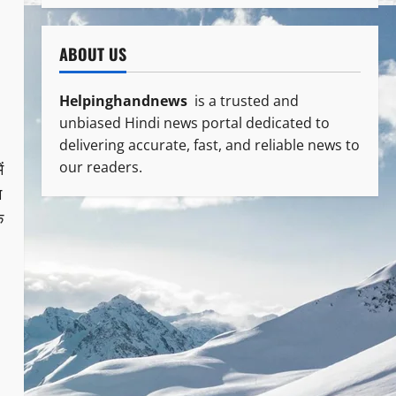
ABOUT US
Helpinghandnews
is a trusted and
unbiased Hindi news portal dedicated to
delivering accurate, fast, and reliable news to
our readers.
ं
म
े