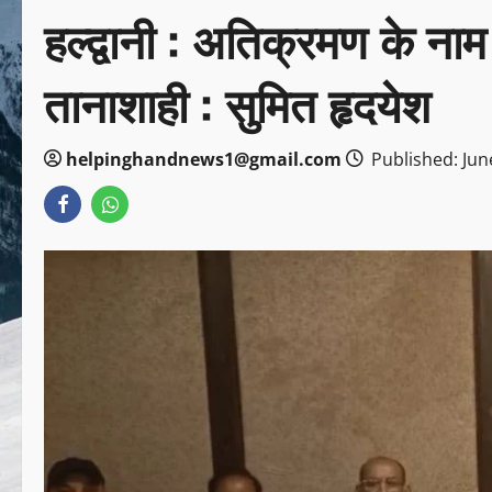
हल्द्वानी : अतिक्रमण के न
तानाशाही : सुमित हृदयेश
helpinghandnews1@gmail.com
Published: Jun