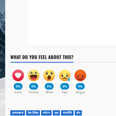
WHAT DO YOU FEEL ABOUT THIS?
0%
0%
0%
0%
0%
Love
Funny
Wow
Sad
Angry
उत्तराखण्ड
देश-विदेश
पर्यटन
यूथ
राजनीति
होम