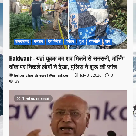
उत्तराखण्ड
क्राइम
देश-विदेश
पर्यटन
यूथ
राजनीति
होम
Haldwani:- यहां युवक का शव मिलने से सनसनी, मॉर्निंग
वॉक पर निकले लोगों ने देखा, पुलिस ने शुरू की जांच
helpinghandnews1@gmail.com
July 31, 2026
0
39
1 minute read