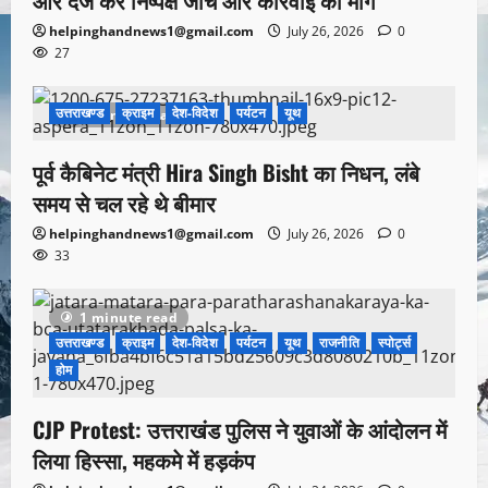
आर दर्ज कर निष्पक्ष जांच और कार्रवाई की मांग
helpinghandnews1@gmail.com
July 26, 2026
0
27
उत्तराखण्ड
क्राइम
देश-विदेश
पर्यटन
यूथ
1 minute read
पूर्व कैबिनेट मंत्री Hira Singh Bisht का निधन, लंबे
समय से चल रहे थे बीमार
helpinghandnews1@gmail.com
July 26, 2026
0
33
1 minute read
उत्तराखण्ड
क्राइम
देश-विदेश
पर्यटन
यूथ
राजनीति
स्पोर्ट्स
होम
CJP Protest: उत्तराखंड पुलिस ने युवाओं के आंदोलन में
लिया हिस्सा, महकमे में हड़कंप