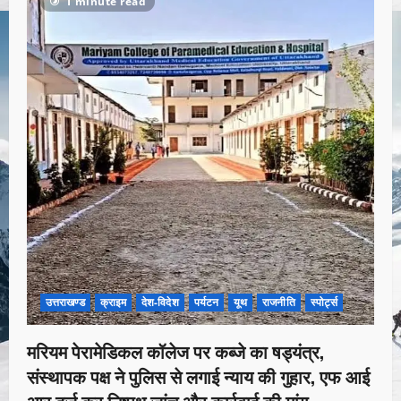
1 minute read
उत्तराखण्ड
क्राइम
देश-विदेश
पर्यटन
यूथ
राजनीति
स्पोर्ट्स
मरियम पेरामेडिकल कॉलेज पर कब्जे का षड्यंत्र,
संस्थापक पक्ष ने पुलिस से लगाई न्याय की गुहार, एफ आई