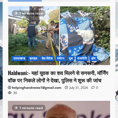
1 minute read
उत्तराखण्ड
क्राइम
देश-विदेश
पर्यटन
यूथ
राजनीति
होम
Haldwani:- यहां युवक का शव मिलने से सनसनी, मॉर्निंग
वॉक पर निकले लोगों ने देखा, पुलिस ने शुरू की जांच
helpinghandnews1@gmail.com
July 31, 2026
0
39
1 minute read