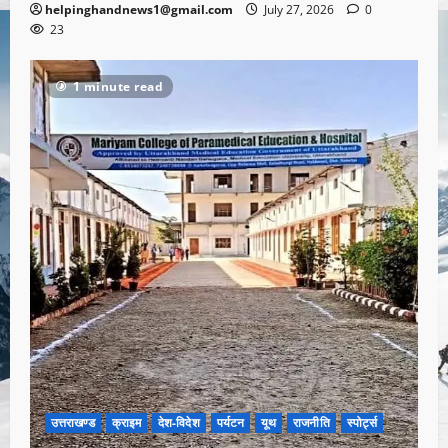
helpinghandnews1@gmail.com
July 27, 2026
0
23
1 minute read
उत्तराखण्ड
क्राइम
देश-विदेश
पर्यटन
यूथ
राजनीति
स्पोर्ट्स