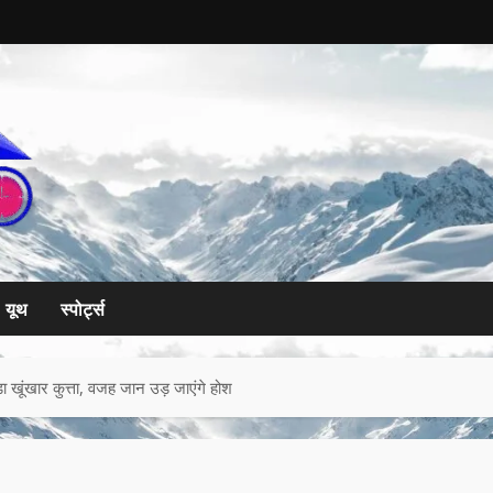
यूथ
स्पोर्ट्स
़ा खूंखार कुत्ता, वजह जान उड़ जाएंगे होश