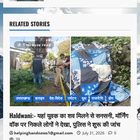
RELATED STORIES
1 minute read
उत्तराखण्ड
क्राइम
देश-विदेश
पर्यटन
यूथ
राजनीति
होम
Haldwani:- यहां युवक का शव मिलने से सनसनी, मॉर्निंग
वॉक पर निकले लोगों ने देखा, पुलिस ने शुरू की जांच
helpinghandnews1@gmail.com
July 31, 2026
0
39