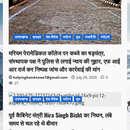
उत्तराखण्ड
क्राइम
देश-विदेश
पर्यटन
यूथ
राजनीति
स्पोर्ट्स
मरियम पेरामेडिकल कॉलेज पर कब्जे का षड्यंत्र,
संस्थापक पक्ष ने पुलिस से लगाई न्याय की गुहार, एफ आई
आर दर्ज कर निष्पक्ष जांच और कार्रवाई की मांग
helpinghandnews1@gmail.com
July 26, 2026
0
27
उत्तराखण्ड
क्राइम
देश-विदेश
पर्यटन
यूथ
1 minute read
पूर्व कैबिनेट मंत्री Hira Singh Bisht का निधन, लंबे
समय से चल रहे थे बीमार