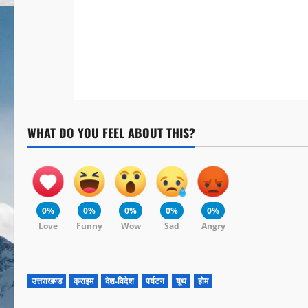
WHAT DO YOU FEEL ABOUT THIS?
0%
0%
0%
0%
0%
Love
Funny
Wow
Sad
Angry
उत्तराखण्ड
क्राइम
देश-विदेश
पर्यटन
यूथ
होम