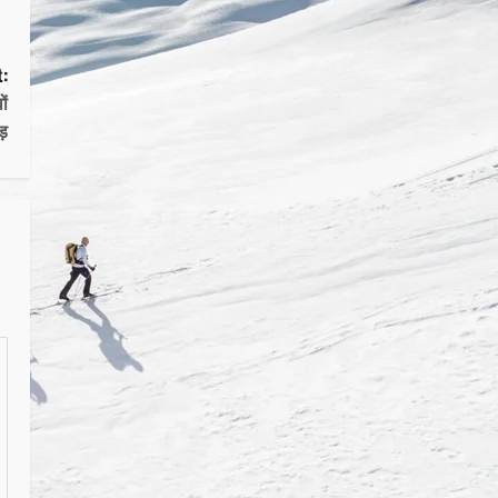
:
ों
ड़