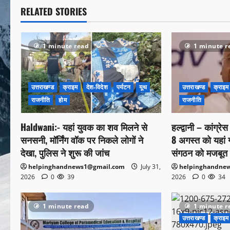
RELATED STORIES
1 minute read
1 minute r
उत्तराखण्ड
क्राइम
देश-विदेश
पर्यटन
यूथ
उत्तराखण्ड
क्राइम
राजनीति
होम
राजनीति
Haldwani:- यहां युवक का शव मिलने से
हल्द्वानी – कांग्रे
सनसनी, मॉर्निंग वॉक पर निकले लोगों ने
8 अगस्त को यहां गरज
देखा, पुलिस ने शुरू की जांच
संगठन को मजबूत 
helpinghandnews1@gmail.com
July 31,
helpinghandne
2026
0
39
2026
0
34
1 minute read
1 minute r
उत्तराखण्ड
क्राइम