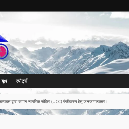
यूथ
स्पोर्ट्स
चम्पावत द्वारा समान नागरिक संहिता (UCC) पंजीकरण हेतु जनजागरूकता।