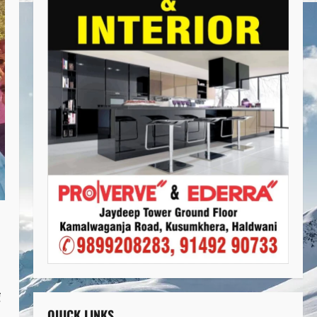
ए
QUICK LINKS