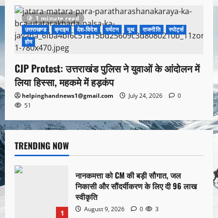
1 minute read
उत्तराखण्ड
क्राइम
देश-विदेश
पर्यटन
यूथ
राजनीति
स्पोर्ट्स
होम
CJP Protest: उत्तराखंड पुलिस ने युवाओं के आंदोलन में
लिया हिस्सा, महकमे में हड़कंप
helpinghandnews1@gmail.com
July 24, 2026
0
51
TRENDING NOW
नानकमत्ता को CM की बड़ी सौगात, जल
निकासी और सौंदर्यीकरण के लिए दी 96 लाख
स्वीकृति
August 9, 2026
0
3
1