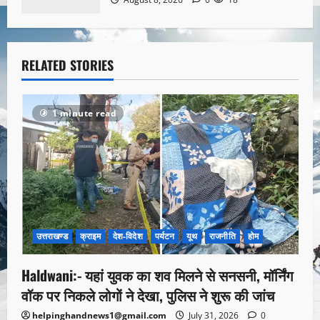
RELATED STORIES
1 minute read
उत्तराखण्ड
क्राइम
देश-विदेश
पर्यटन
यूथ
राजनीति
होम
Haldwani:- यहां युवक का शव मिलने से सनसनी, मॉर्निंग
वॉक पर निकले लोगों ने देखा, पुलिस ने शुरू की जांच
helpinghandnews1@gmail.com
July 31, 2026
0