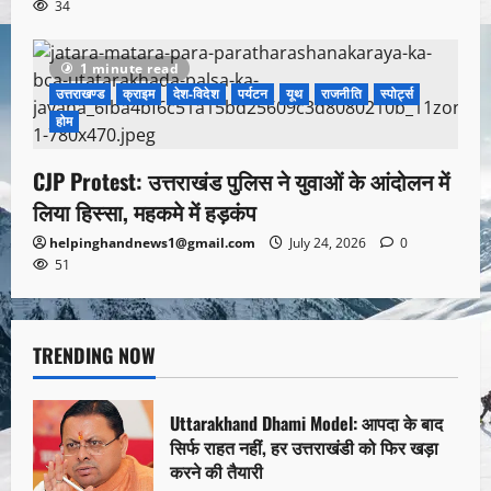
34
1 minute read
उत्तराखण्ड
क्राइम
देश-विदेश
पर्यटन
यूथ
राजनीति
स्पोर्ट्स
होम
CJP Protest: उत्तराखंड पुलिस ने युवाओं के आंदोलन में
लिया हिस्सा, महकमे में हड़कंप
helpinghandnews1@gmail.com
July 24, 2026
0
51
TRENDING NOW
Uttarakhand Dhami Model: आपदा के बाद
सिर्फ राहत नहीं, हर उत्तराखंडी को फिर खड़ा
करने की तैयारी