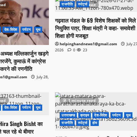
राजनीति
स्पोर्ट्स
ead
1 minute read
गढ़वाल मंडल के 69 विशेष शिक्षकों को मिले
नियुक्ति पत्र, शिक्षा मंत्री ने कहा- समावेशी
देश-विदेश
पर्यटन
यूथ
शिक्षा होगी मजबूत
helpinghandnews1@gmail.com
July 2
2026
0
23
स अध्यक्ष मल्लिकार्जुन खड़गे
ेंगे, कुमाऊं में कांग्रेस
करने की रणनीति
ws1@gmail.com
July 28,
ead
1 minute read
देश-विदेश
पर्यटन
यूथ
उत्तराखण्ड
क्राइम
देश-विदेश
पर्यटन
यूथ
्री Hira Singh Bisht का
राजनीति
स्पोर्ट्स
होम
े चल रहे थे बीमार