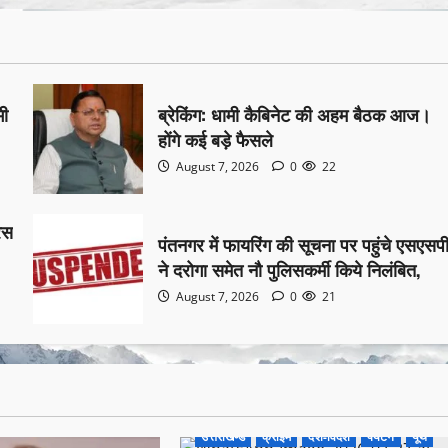
भी
ब्रेकिंग: धामी कैबिनेट की अहम बैठक आज।
होंगे कई बड़े फैसले
August 7, 2026
0
22
रेस
पंतनगर में फायरिंग की सूचना पर पहुंचे एसएसप
ने दरोगा समेत नौ पुलिसकर्मी किये निलंबित,
August 7, 2026
0
21
उत्तराखण्ड
क्राइम
देश-विदेश
पर्यटन
यूथ