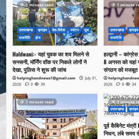
1 minute read
1 minute r
उत्तराखण्ड
क्राइम
देश-विदेश
पर्यटन
यूथ
उत्तराखण्ड
क्राइम
राजनीति
होम
राजनीति
Haldwani:- यहां युवक का शव मिलने से
हल्द्वानी – कांग्रे
सनसनी, मॉर्निंग वॉक पर निकले लोगों ने
8 अगस्त को यहां गरज
देखा, पुलिस ने शुरू की जांच
संगठन को मजबूत 
helpinghandnews1@gmail.com
July 31,
helpinghandne
2026
0
39
2026
0
34
1 minute read
1 minute r
उत्तराखण्ड
क्राइम
पूर्व कैबिनेट मंत
निधन, लंबे समय स