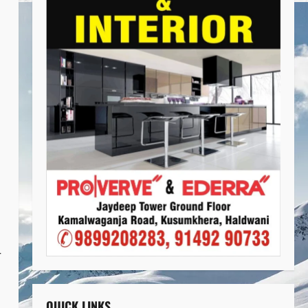
त
QUICK LINKS