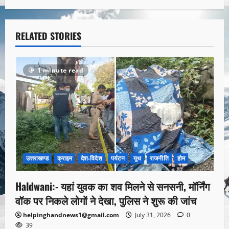
RELATED STORIES
1 minute read
उत्तराखण्ड
क्राइम
देश-विदेश
पर्यटन
यूथ
राजनीति
होम
Haldwani:- यहां युवक का शव मिलने से सनसनी, मॉर्निंग
वॉक पर निकले लोगों ने देखा, पुलिस ने शुरू की जांच
helpinghandnews1@gmail.com
July 31, 2026
0
39