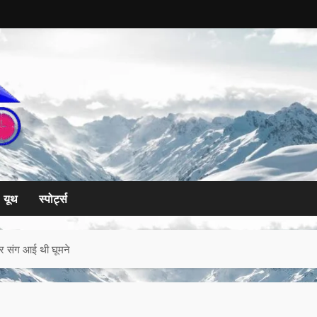
यूथ
स्पोर्ट्स
िवार संग आई थी घूमने