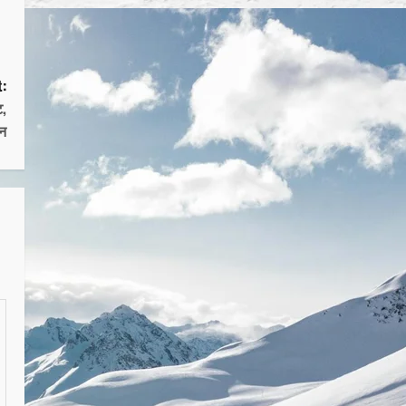
:
ट,
ान