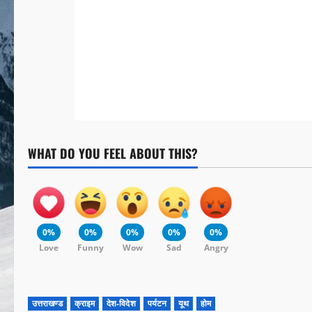
WHAT DO YOU FEEL ABOUT THIS?
0%
0%
0%
0%
0%
Love
Funny
Wow
Sad
Angry
उत्तराखण्ड
क्राइम
देश-विदेश
पर्यटन
यूथ
होम