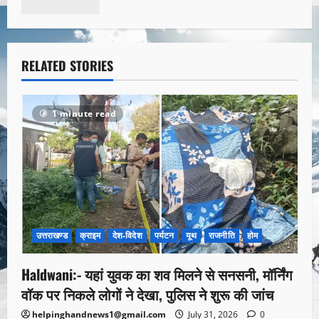
RELATED STORIES
1 minute read
उत्तराखण्ड
क्राइम
देश-विदेश
पर्यटन
यूथ
राजनीति
होम
Haldwani:- यहां युवक का शव मिलने से सनसनी, मॉर्निंग
वॉक पर निकले लोगों ने देखा, पुलिस ने शुरू की जांच
helpinghandnews1@gmail.com
July 31, 2026
0