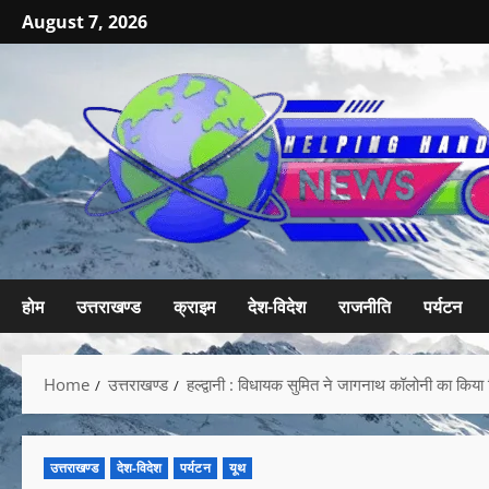
August 7, 2026
होम
उत्तराखण्ड
क्राइम
देश-विदेश
राजनीति
पर्यटन
Home
उत्तराखण्ड
हल्द्वानी : विधायक सुमित ने जागनाथ कॉलोनी का किय
उत्तराखण्ड
देश-विदेश
पर्यटन
यूथ