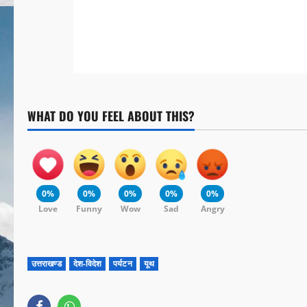
WHAT DO YOU FEEL ABOUT THIS?
0%
0%
0%
0%
0%
Love
Funny
Wow
Sad
Angry
उत्तराखण्ड
देश-विदेश
पर्यटन
यूथ