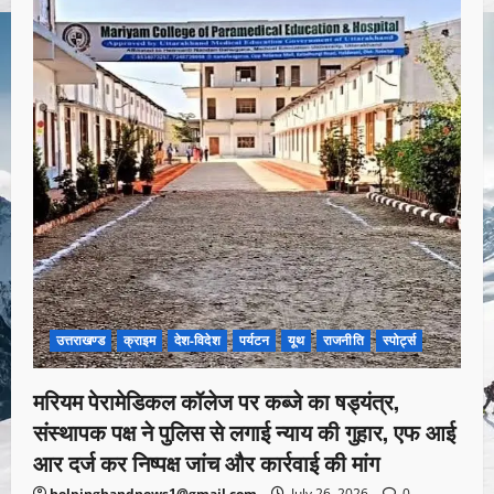
उत्तराखण्ड
क्राइम
देश-विदेश
पर्यटन
यूथ
राजनीति
स्पोर्ट्स
मरियम पेरामेडिकल कॉलेज पर कब्जे का षड्यंत्र,
संस्थापक पक्ष ने पुलिस से लगाई न्याय की गुहार, एफ आई
आर दर्ज कर निष्पक्ष जांच और कार्रवाई की मांग
helpinghandnews1@gmail.com
July 26, 2026
0