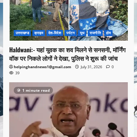
उत्तराखण्ड
क्राइम
देश-विदेश
पर्यटन
यूथ
राजनीति
होम
Haldwani:- यहां युवक का शव मिलने से सनसनी, मॉर्निंग
वॉक पर निकले लोगों ने देखा, पुलिस ने शुरू की जांच
helpinghandnews1@gmail.com
July 31, 2026
0
39
1 minute read