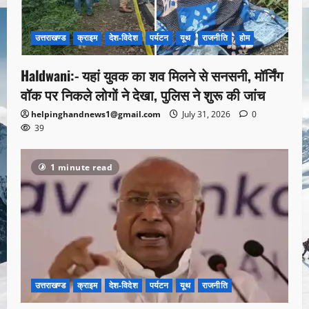
उत्तराखण्ड
क्राइम
देश-विदेश
पर्यटन
यूथ
राजनीति
होम
Haldwani:- यहां युवक का शव मिलने से सनसनी, मॉर्निंग
वॉक पर निकले लोगों ने देखा, पुलिस ने शुरू की जांच
helpinghandnews1@gmail.com
July 31, 2026
0
39
1 minute read
उत्तराखण्ड
क्राइम
देश-विदेश
पर्यटन
यूथ
राजनीति