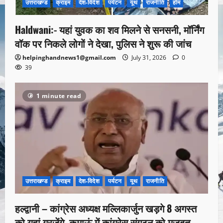
उत्तराखण्ड
क्राइम
देश-विदेश
पर्यटन
यूथ
राजनीति
होम
Haldwani:- यहां युवक का शव मिलने से सनसनी, मॉर्निंग
वॉक पर निकले लोगों ने देखा, पुलिस ने शुरू की जांच
helpinghandnews1@gmail.com
July 31, 2026
0
39
1 minute read
उत्तराखण्ड
क्राइम
देश-विदेश
पर्यटन
यूथ
राजनीति
हल्द्वानी – कांग्रेस अध्यक्ष मल्लिकार्जुन खड़गे 8 अगस्त
को यहां गरजेंगे, कुमाऊं में कांग्रेस संगठन को मजबूत