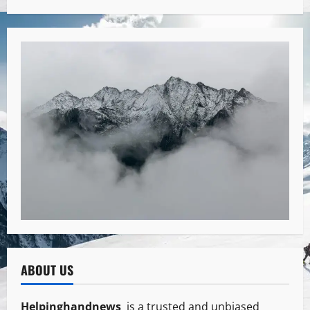
ABOUT US
Helpinghandnews
is a trusted and unbiased