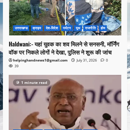
उत्तराखण्ड
क्राइम
देश-विदेश
पर्यटन
यूथ
राजनीति
होम
Haldwani:- यहां युवक का शव मिलने से सनसनी, मॉर्निंग
वॉक पर निकले लोगों ने देखा, पुलिस ने शुरू की जांच
helpinghandnews1@gmail.com
July 31, 2026
0
39
1 minute read