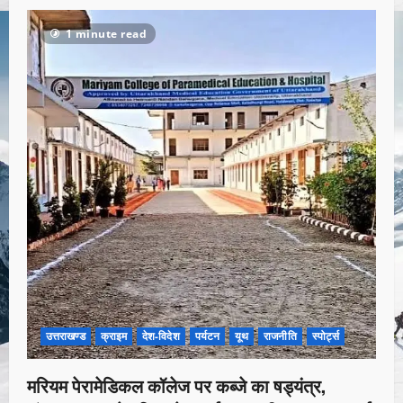
1 minute read
उत्तराखण्ड
क्राइम
देश-विदेश
पर्यटन
यूथ
राजनीति
स्पोर्ट्स
मरियम पेरामेडिकल कॉलेज पर कब्जे का षड्यंत्र,