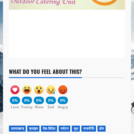
WHAT DO YOU FEEL ABOUT THIS?
0%
0%
0%
0%
0%
Love
Funny
Wow
Sad
Angry
उत्तराखण्ड
क्राइम
देश-विदेश
पर्यटन
यूथ
राजनीति
होम