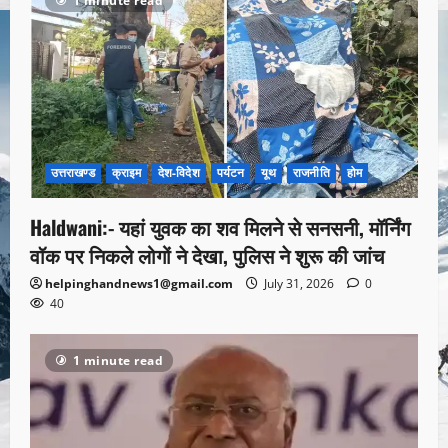
1 minute read
उत्तराखण्ड
क्राइम
देश-विदेश
पर्यटन
यूथ
राजनीति
होम
Haldwani:- यहां युवक का शव मिलने से सनसनी, मॉर्निंग
वॉक पर निकले लोगों ने देखा, पुलिस ने शुरू की जांच
helpinghandnews1@gmail.com
July 31, 2026
0
40
1 minute read