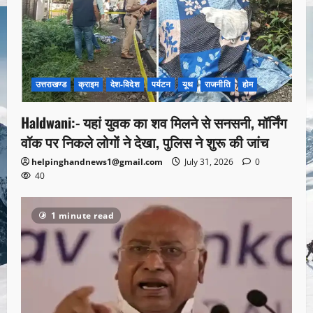
उत्तराखण्ड
क्राइम
देश-विदेश
पर्यटन
यूथ
राजनीति
होम
Haldwani:- यहां युवक का शव मिलने से सनसनी, मॉर्निंग
वॉक पर निकले लोगों ने देखा, पुलिस ने शुरू की जांच
helpinghandnews1@gmail.com
July 31, 2026
0
40
1 minute read