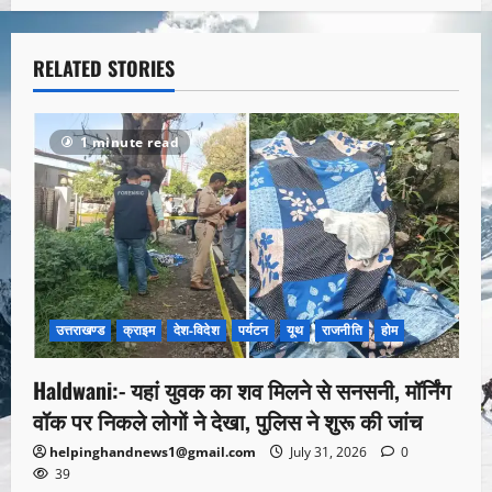
RELATED STORIES
1 minute read
उत्तराखण्ड
क्राइम
देश-विदेश
पर्यटन
यूथ
राजनीति
होम
Haldwani:- यहां युवक का शव मिलने से सनसनी, मॉर्निंग
वॉक पर निकले लोगों ने देखा, पुलिस ने शुरू की जांच
helpinghandnews1@gmail.com
July 31, 2026
0
39