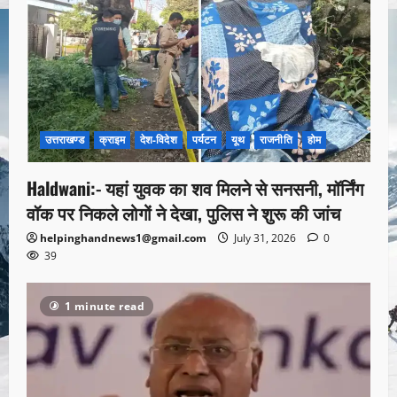
उत्तराखण्ड
क्राइम
देश-विदेश
पर्यटन
यूथ
राजनीति
होम
Haldwani:- यहां युवक का शव मिलने से सनसनी, मॉर्निंग
वॉक पर निकले लोगों ने देखा, पुलिस ने शुरू की जांच
helpinghandnews1@gmail.com
July 31, 2026
0
39
1 minute read