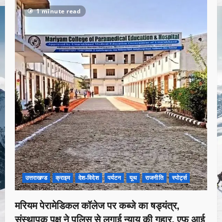
1 minute read
उत्तराखण्ड
क्राइम
देश-विदेश
पर्यटन
यूथ
राजनीति
स्पोर्ट्स
मरियम पेरामेडिकल कॉलेज पर कब्जे का षड्यंत्र,
संस्थापक पक्ष ने पुलिस से लगाई न्याय की गुहार, एफ आई