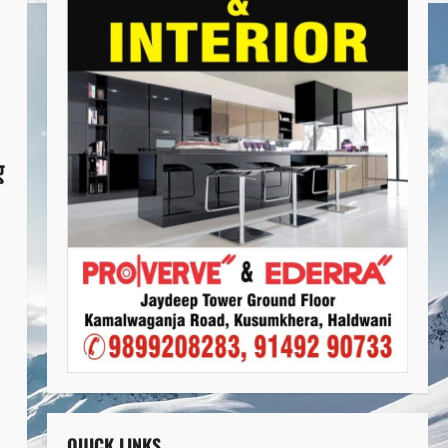
ए
QUICK LINKS