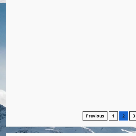
1 minute read
उत्तराखण्ड
देश-विदेश
पर्यटन
यूथ
राजनीति
होम
1 minute read
Previous
1
2
3