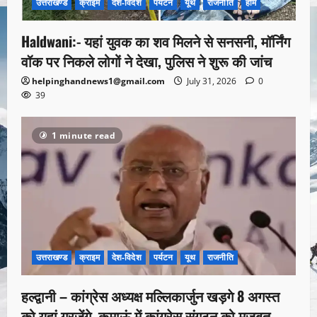
उत्तराखण्ड
क्राइम
देश-विदेश
पर्यटन
यूथ
राजनीति
होम
Haldwani:- यहां युवक का शव मिलने से सनसनी, मॉर्निंग
वॉक पर निकले लोगों ने देखा, पुलिस ने शुरू की जांच
helpinghandnews1@gmail.com
July 31, 2026
0
39
1 minute read
उत्तराखण्ड
क्राइम
देश-विदेश
पर्यटन
यूथ
राजनीति
हल्द्वानी – कांग्रेस अध्यक्ष मल्लिकार्जुन खड़गे 8 अगस्त
को यहां गरजेंगे, कुमाऊं में कांग्रेस संगठन को मजबूत