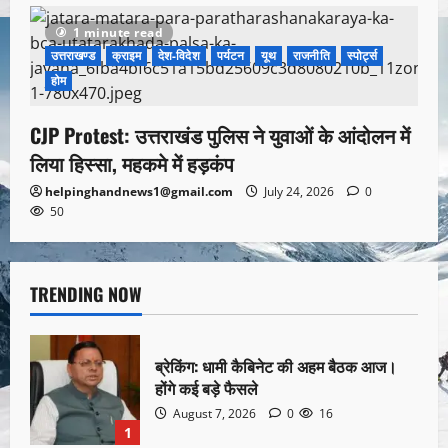
1 minute read
उत्तराखण्ड
क्राइम
देश-विदेश
पर्यटन
यूथ
राजनीति
स्पोर्ट्स
होम
CJP Protest: उत्तराखंड पुलिस ने युवाओं के आंदोलन में
लिया हिस्सा, महकमे में हड़कंप
helpinghandnews1@gmail.com
July 24, 2026
0
50
TRENDING NOW
ब्रेकिंग: धामी कैबिनेट की अहम बैठक आज।
होंगे कई बड़े फैसले
August 7, 2026
0
16
1