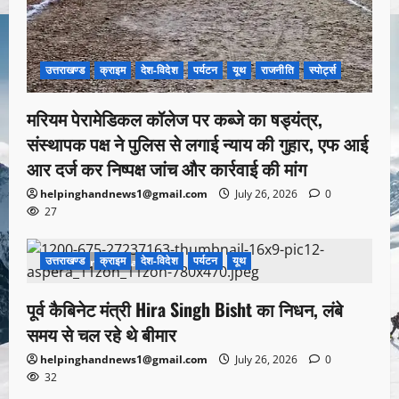
उत्तराखण्ड
क्राइम
देश-विदेश
पर्यटन
यूथ
राजनीति
स्पोर्ट्स
मरियम पेरामेडिकल कॉलेज पर कब्जे का षड्यंत्र,
संस्थापक पक्ष ने पुलिस से लगाई न्याय की गुहार, एफ आई
आर दर्ज कर निष्पक्ष जांच और कार्रवाई की मांग
helpinghandnews1@gmail.com
July 26, 2026
0
27
उत्तराखण्ड
क्राइम
देश-विदेश
पर्यटन
यूथ
1 minute read
पूर्व कैबिनेट मंत्री Hira Singh Bisht का निधन, लंबे
समय से चल रहे थे बीमार
helpinghandnews1@gmail.com
July 26, 2026
0
32