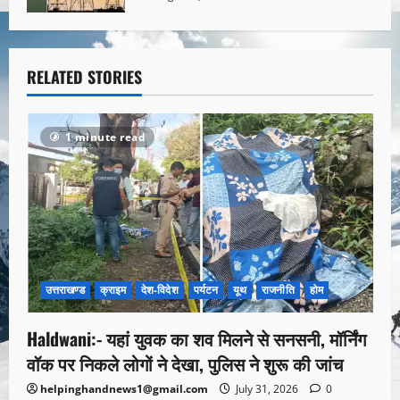
RELATED STORIES
1 minute read
उत्तराखण्ड
क्राइम
देश-विदेश
पर्यटन
यूथ
राजनीति
होम
Haldwani:- यहां युवक का शव मिलने से सनसनी, मॉर्निंग
वॉक पर निकले लोगों ने देखा, पुलिस ने शुरू की जांच
helpinghandnews1@gmail.com
July 31, 2026
0