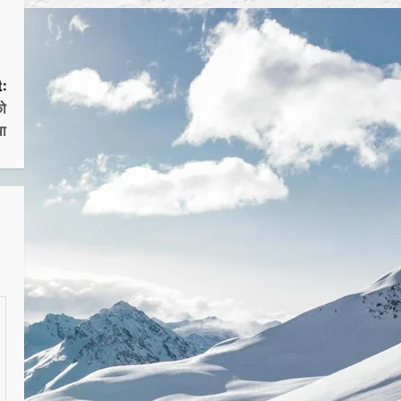
:
को
वा