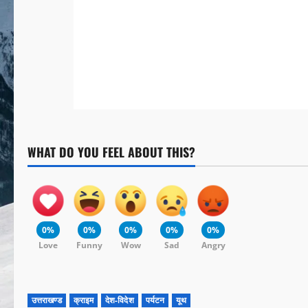
WHAT DO YOU FEEL ABOUT THIS?
0%
0%
0%
0%
0%
Love
Funny
Wow
Sad
Angry
उत्तराखण्ड
क्राइम
देश-विदेश
पर्यटन
यूथ