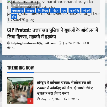
1 minute read
उत्तराखण्ड
क्राइम
देश-विदेश
पर्यटन
यूथ
राजनीति
स्पोर्ट्स
होम
CJP Protest: उत्तराखंड पुलिस ने युवाओं के आंदोलन में
लिया हिस्सा, महकमे में हड़कंप
helpinghandnews1@gmail.com
July 24, 2026
0
50
TRENDING NOW
हरिद्वार में दर्दनाक हादसा: रोडवेज बस की
टक्कर से कांवड़िए की मौत, दो साथी गंभीर;
ड्राइवर बस लेकर फरार
August 7, 2026
0
12
1