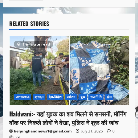
RELATED STORIES
1 minute read
उत्तराखण्ड
क्राइम
देश-विदेश
पर्यटन
यूथ
राजनीति
होम
Haldwani:- यहां युवक का शव मिलने से सनसनी, मॉर्निंग
वॉक पर निकले लोगों ने देखा, पुलिस ने शुरू की जांच
helpinghandnews1@gmail.com
July 31, 2026
0
39