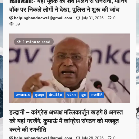
Haldwani:- यहां युवक का शव मिलने से सनसनी, मॉर्निंग
वॉक पर निकले लोगों ने देखा, पुलिस ने शुरू की जांच
helpinghandnews1@gmail.com
July 31, 2026
0
39
1 minute read
उत्तराखण्ड
क्राइम
देश-विदेश
पर्यटन
यूथ
राजनीति
हल्द्वानी – कांग्रेस अध्यक्ष मल्लिकार्जुन खड़गे 8 अगस्त
को यहां गरजेंगे, कुमाऊं में कांग्रेस संगठन को मजबूत
करने की रणनीति
helpinghandnews1@gmail.com
July 28, 2026
0