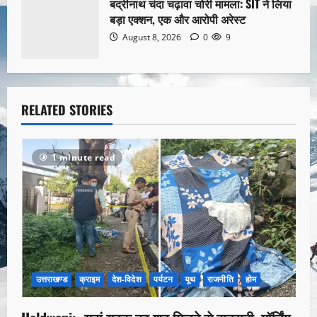
बद्रीनाथ चंदा चढ़ावा चोरी मामला: SIT ने लिया
बड़ा एक्शन, एक और आरोपी अरेस्ट
August 8, 2026
0
9
RELATED STORIES
1 minute read
उत्तराखण्ड
क्राइम
देश-विदेश
पर्यटन
यूथ
राजनीति
होम