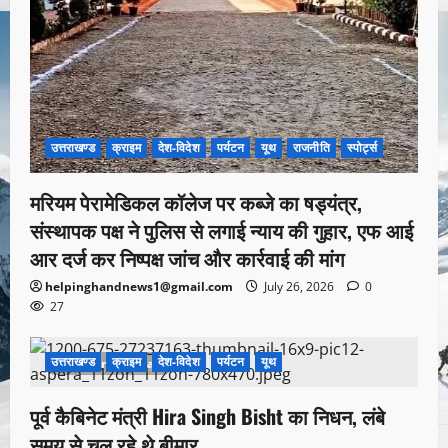
उत्तराखण्ड
क्राइम
देश-विदेश
पर्यटन
यूथ
राजनीति
स्पोर्ट्स
मरियम पेरामेडिकल कॉलेज पर कब्जे का षड्यंत्र,
संस्थापक पक्ष ने पुलिस से लगाई न्याय की गुहार, एफ आई
आर दर्ज कर निष्पक्ष जांच और कार्रवाई की मांग
helpinghandnews1@gmail.com
July 26, 2026
0
27
उत्तराखण्ड
क्राइम
देश-विदेश
पर्यटन
यूथ
1 minute read
पूर्व कैबिनेट मंत्री Hira Singh Bisht का निधन, लंबे
समय से चल रहे थे बीमार