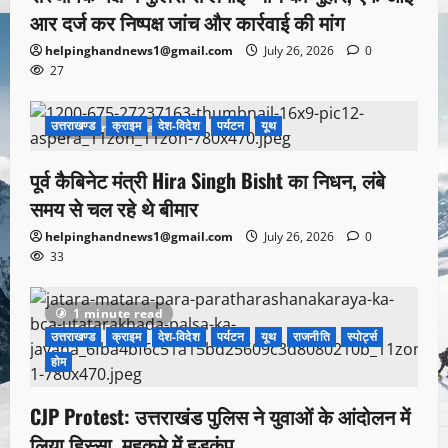
आर दर्ज कर निष्पक्ष जांच और कार्रवाई की मांग
helpinghandnews1@gmail.com
July 26, 2026
0
27
उत्तराखण्ड
क्राइम
देश-विदेश
पर्यटन
यूथ
1 minute read
पूर्व कैबिनेट मंत्री Hira Singh Bisht का निधन, लंबे
समय से चल रहे थे बीमार
helpinghandnews1@gmail.com
July 26, 2026
0
33
1 minute read
उत्तराखण्ड
क्राइम
देश-विदेश
पर्यटन
यूथ
राजनीति
स्पोर्ट्स
होम
CJP Protest: उत्तराखंड पुलिस ने युवाओं के आंदोलन में
लिया हिस्सा, महकमे में हड़कंप