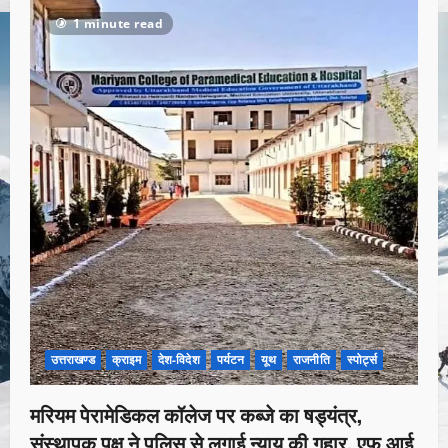
1 minute read
उत्तराखण्ड
क्राइम
देश-विदेश
पर्यटन
यूथ
राजनीति
स्पोर्ट्स
मरियम पेरामेडिकल कॉलेज पर कब्जे का षड्यंत्र,
संस्थापक पक्ष ने पुलिस से लगाई न्याय की गुहार, एफ आई