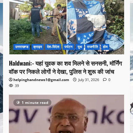
उत्तराखण्ड
क्राइम
देश-विदेश
पर्यटन
यूथ
राजनीति
होम
Haldwani:- यहां युवक का शव मिलने से सनसनी, मॉर्निंग
वॉक पर निकले लोगों ने देखा, पुलिस ने शुरू की जांच
helpinghandnews1@gmail.com
July 31, 2026
0
39
1 minute read