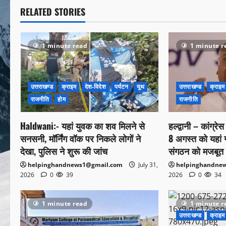
RELATED STORIES
1 minute read
1 minute r
उत्तराखण्ड
क्राइम
देश-विदेश
पर्यटन
यूथ
उत्तराखण्ड
क्राइम
राजनीति
होम
राजनीति
Haldwani:- यहां युवक का शव मिलने से
हल्द्वानी – कांग्रे
सनसनी, मॉर्निंग वॉक पर निकले लोगों ने
8 अगस्त को यहां गरज
देखा, पुलिस ने शुरू की जांच
संगठन को मजबूत 
helpinghandnews1@gmail.com
July 31,
helpinghandne
2026
0
39
2026
0
34
1 minute read
1 minute r
उत्तराखण्ड
क्राइम